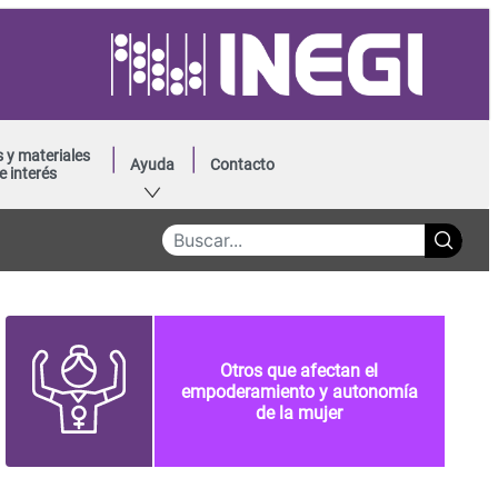
 y materiales
Ayuda
Contacto
e interés
Otros que afectan el
empoderamiento y autonomía
de la mujer