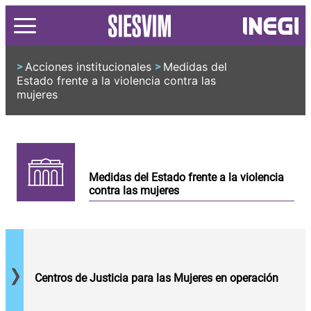
Acciones institucionales
Medidas del
>
>
Estado frente a la violencia contra las
mujeres
Medidas del Estado frente a la violencia
contra las mujeres
Número de
Centros de
Justicia para
las Mujeres
en operación
Centros de Justicia para las Mujeres en operación
según el año
de
Número de
inauguración