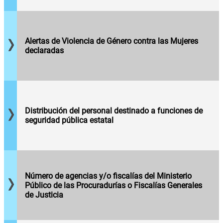
Alertas de
por entidad
Violencia
federativa.
de Género
contra las
Distribución
Mujeres
Alertas de Violencia de Género contra las Mujeres
del
que han
declaradas
personal
sido
destinado a
declaradas
funciones
según
de
entidad
seguridad
federativa.
pública
Distribución del personal destinado a funciones de
estatal,
seguridad pública estatal
según sexo,
Número de
corporación
agencias
policiaca y
del
nivel
Ministerio
jerárquico,
Público a
por periodo
nivel
Número de agencias y/o fiscalías del Ministerio
de
nacional y
Público de las Procuradurías o Fiscalías Generales
referencia.
Número total de
por
de Justicia
Órganos
Entidad
Jurisdiccionales
Federativa,
del Tribunal