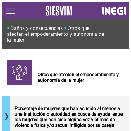
Daños y consecuencias
Otros que
>
>
afectan el empoderamiento y autonomía de
la mujer
Porcentaje de
mujeres de 15
Otros que afectan el empoderamiento y
años y más
autonomía de la mujer
actual o
anteriormente
unidas que
han
experimentado
al menos un
Porcentaje de mujeres que han acudido al menos a
incidente de
una institución o autoridad en busca de ayuda, entre
violencia
las mujeres que han sido alguna vez víctimas de
física y/o
violencia física y/o sexual infligida por su pareja
Porcentaje de
sexual durante