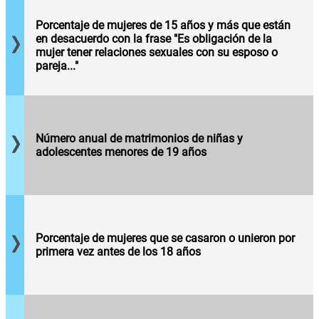
pegarle a
desacuerdo
su
con la
Porcentaje de mujeres de 15 años y más que están
esposa...".
frase "Es
en desacuerdo con la frase "Es obligación de la
obligación
mujer tener relaciones sexuales con su esposo o
de la mujer
pareja..."
tener
Número de
relaciones
uniones
sexuales
civiles que
Porcentaje
con su
se registran
de
esposo o
anualmente,
Número anual de matrimonios de niñas y
mujeres
pareja...".
en las
adolescentes menores de 19 años
que se
cuales la
casaron o
contrayente
unieron
es menor de
por
19 años.
primera
vez antes
de los 18
Porcentaje de mujeres que se casaron o unieron por
años,
primera vez antes de los 18 años
respecto
Porcentaje
al total de
de
mujeres
nacimientos
de entre
que ocurren