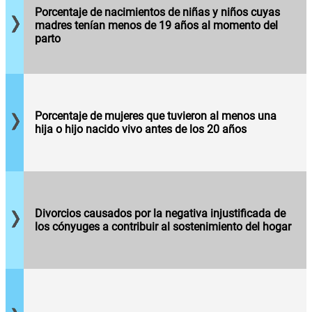
15 y 54
Porcentaje
anualmente
Porcentaje de nacimientos de niñas y niños cuyas
años en
de
cuyas
madres tenían menos de 19 años al momento del
un periodo
mujeres
madres
parto
de
que
tenían
referencia.
tuvieron
menos de
un(a)
19 años al
hijo(a)
momento
antes de
del parto.
los 20
Porcentaje de mujeres que tuvieron al menos una
Número de
años,
hija o hijo nacido vivo antes de los 20 años
divorcios
respecto
cuya causal
al total de
fue "la
mujeres
negativa
de entre
injustificada
15 y 54
de los
años en
cónyuges a
Divorcios causados por la negativa injustificada de
un periodo
cumplir con
los cónyuges a contribuir al sostenimiento del hogar
de
las
referencia.
obligaciones
señaladas
Número de
en el
Número de
divorcios
Artículo 164
divorcios
en los que
del Código