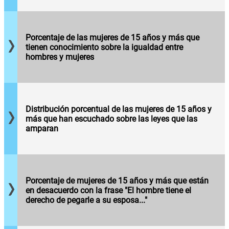
mujeres de
su relación de
15 años y
pareja y que
más que
recurrieron a
manifiestan
Porcentaje de las mujeres de 15 años y más que
alguna
tener
tienen conocimiento sobre la igualdad entre
autoridad en
conocimiento
hombres y mujeres
busca de
acerca de la
ayuda.
Porcentaje
igualdad
de mujeres
entre
de 15 años
hombres y
y más que
mujeres.
manifiestan
Distribución porcentual de las mujeres de 15 años y
haber
más que han escuchado sobre las leyes que las
Porcentaje
escuchado
amparan
de mujeres
sobre las
de 15 años
leyes que
y más que
las
están en
amparan.
desacuerdo
Porcentaje de mujeres de 15 años y más que están
con la
Porcentaje
en desacuerdo con la frase "El hombre tiene el
frase "El
de mujeres
derecho de pegarle a su esposa..."
hombre
de 15 años
tiene el
y más que
derecho de
están en