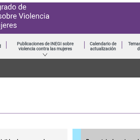
Publicaciones de INEGI sobre
Calendario de
Temas
d
violencia contra las mujeres
actualización
d
Porcentaje
de
mujeres
de 15
años o