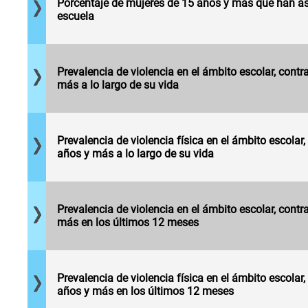
de 15
Porcentaje de mujeres de 15 años y más que han asi
Mujeres de 15
años o
escuela
años y más
más que
que han
han ido a
experimentado
la escuela.
al menos un
Mujeres de 15
incidente de
Prevalencia de violencia en el ámbito escolar, contr
años y más
violencia en el
más a lo largo de su vida
que han
ámbito
experimentado
escolar, por
al menos un
cada cien
incidente de
mujeres de 15
Prevalencia de violencia física en el ámbito escolar
violencia
años y más.
Mujeres de 15
años y más a lo largo de su vida
física en el
años y más
ámbito
que han
escolar, por
experimentado
cada cien
Mujeres de 15
violencia en el
Prevalencia de violencia en el ámbito escolar, contr
mujeres de 15
años y más
ámbito escolar
más en los últimos 12 meses
años y más.
que han
en los últimos
experimentado
12 meses, por
al menos un
cada cien
incidente de
mujeres de 15
violencia
Prevalencia de violencia física en el ámbito escolar
años y más.
física en
años y más en los últimos 12 meses
ámbito escolar