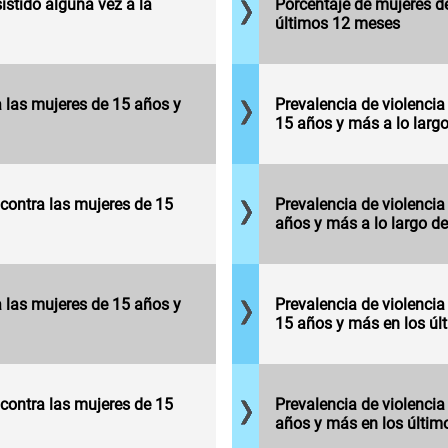
Mujeres de 15
stido alguna vez a la
Porcentaje de mujeres de
más que
años y más
últimos 12 meses
fueron a
que han
la escuela
experimentado
en los
al menos un
últimos 12
incidente de
Mujeres de 15
a las mujeres de 15 años y
Prevalencia de violencia
meses.
violencia
años y más
15 años y más a lo largo
psicológica en
que han
el ámbito
experimentado
escolar, por
al menos un
Mujeres de 15
cada cien
incidente de
años y más
, contra las mujeres de 15
Prevalencia de violencia
mujeres de 15
violencia
que han
años y más a lo largo de
años y más.
sexual en el
experimentado
ámbito
al menos un
escolar, por
incidente de
cada cien
Mujeres de 15
violencia
a las mujeres de 15 años y
Prevalencia de violencia
mujeres de 15
años y más
psicológica en
15 años y más en los ú
años y más.
que han
el ámbito
experimentado
escolar en los
al menos un
últimos 12
incidente de
meses, por
, contra las mujeres de 15
violencia
Prevalencia de violencia
cada cien
sexual en
años y más en los últi
mujeres de 15
ámbito escolar
años y más