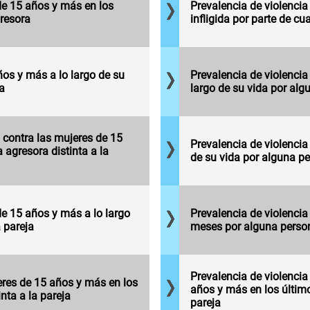
agresora, por
que han
de 15 años y más en los
en los
Prevalencia de violencia
cada cien
experimentado
resora
últimos
infligida por parte de c
mujeres de 15
al menos un
12
años y más.
incidente de
meses
Mujeres de 15
violencia
por
años y más
psicológica
cualquier
que han
ños y más a lo largo de su
Prevalencia de violencia
por parte de
persona
experimentado
a
largo de su vida por alg
alguna
agresora,
al menos un
persona
por cada
incidente de
Mujeres de 15
distinta a la
cien
violencia
años y más
pareja durante
mujeres
 contra las mujeres de 15
física por
que han
Prevalencia de violencia
su vida, por
de 15
 agresora distinta a la
parte de
experimentado
de su vida por alguna pe
Mujeres de 15
cada cien
años y
alguna
al menos un
años y más
mujeres de 15
más.
persona
incidente de
que han
años y más.
distinta a la
violencia por
experimentado
pareja durante
parte de
al menos un
de 15 años y más a lo largo
Prevalencia de violencia
su vida, por
alguna
incidente de
 pareja
meses por alguna persona
cada cien
persona
violencia
Mujeres de 15
mujeres de 15
distinta a la
económica
años y más
años y más.
pareja, en los
y/o
que han
últimos 12
patrimonial
Prevalencia de violenci
experimentado
eres de 15 años y más en los
meses, por
por parte de
años y más en los últim
al menos un
nta a la pareja
cada cien
alguna
pareja
incidente de