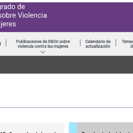
Publicaciones de INEGI sobre
Calendario de
Temas
d
violencia contra las mujeres
actualización
d
Mujeres de 15
años y más
que han
experimentado
al menos un
incidente de
violencia
Mujeres de 15
(psicológica,
años y más