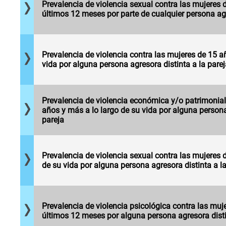
que han
sexual en los
Prevalencia de violencia sexual contra las mujeres 
persona
experimentado
últimos 12
últimos 12 meses por parte de cualquier persona ag
agresora, por
Mujeres de 15
al menos un
meses por
cada cien
años y más
incidente de
cualquier
mujeres de 15
que han
violencia por
persona
años y más.
experimentado
parte de
agresora, por
Prevalencia de violencia contra las mujeres de 15 a
al menos un
alguna
cada cien
vida por alguna persona agresora distinta a la parej
incidente de
persona
mujeres de 15
violencia
distinta a la
Mujeres de 15
años y más.
económica
pareja, a lo
años y más
y/o
largo de la
que han
Prevalencia de violencia económica y/o patrimonial
patrimonial
vida, por cada
experimentado
años y más a lo largo de su vida por alguna persona
por parte de
cien mujeres
al menos un
pareja
alguna
Mujeres de 15
de 15 años y
incidente de
persona
años y más
más.
violencia
distinta a la
que han
sexual por
pareja a lo
experimentado
parte de
Prevalencia de violencia sexual contra las mujeres 
largo de su
al menos un
alguna
de su vida por alguna persona agresora distinta a la
vida, por cada
incidente de
persona
Mujeres de 15
cien mujeres
violencia
distinta a la
años y más
de 15 años y
psicológica
pareja a lo
que han
más.
por parte de
largo de su
experimentado
Prevalencia de violencia psicológica contra las muj
alguna
vida, por cada
al menos un
últimos 12 meses por alguna persona agresora disti
persona
cien mujeres
incidente de