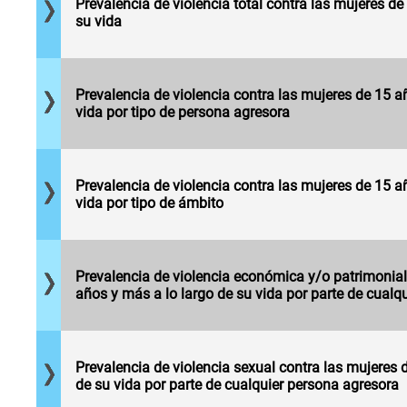
incidente de
Prevalencia de violencia total contra las mujeres de
que han
violencia
su vida
experimentado
durante su
al menos un
vida, por cada
incidente de
cien mujeres
violencia por
Mujeres de 15
de 15 años y
parte de
Prevalencia de violencia contra las mujeres de 15 a
años y más
más.
cualquier
vida por tipo de persona agresora
que han
persona
experimentado
Mujeres de 15
agresora
al menos un
años y más
durante su
incidente de
que han
vida, por cada
violencia por
Prevalencia de violencia contra las mujeres de 15 a
experimentado
cien mujeres
ámbito de
vida por tipo de ámbito
al menos un
de 15 años y
ocurrencia a lo
incidente de
más.
largo de su
violencia
Mujeres de 15
vida por cada
económica
años y más
cien mujeres
y/o
Prevalencia de violencia económica y/o patrimonial
que han
de 15 años y
patrimonial a
años y más a lo largo de su vida por parte de cualq
experimentado
más.
lo largo de su
al menos un
vida por
incidente de
cualquier
violencia
persona
sexual a lo
Prevalencia de violencia sexual contra las mujeres 
Mujeres de 15
agresora, por
largo de su
de su vida por parte de cualquier persona agresora
años y más
cada cien
vida por
que han