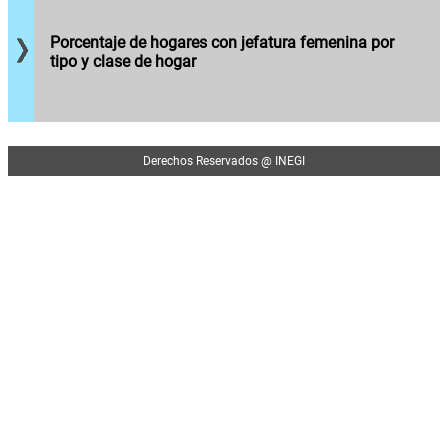
encabezan.
dirigidos
por
Porcentaje de hogares con jefatura femenina por
mujeres y
tipo y clase de hogar
el perfil de
los
hogares
que
encabezan.
Derechos Reservados @ INEGI