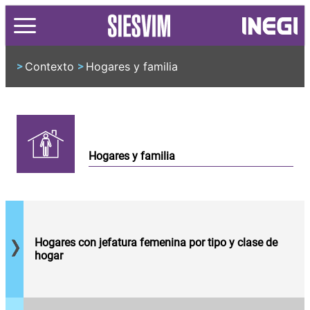
Contexto
Hogares y familia
>
>
Hogares y familia
Número de
hogares
que son
dirigidos
por
Hogares con jefatura femenina por tipo y clase de
mujeres y
hogar
el perfil de
los
Porcentaje
hogares
de hogares
que
que son