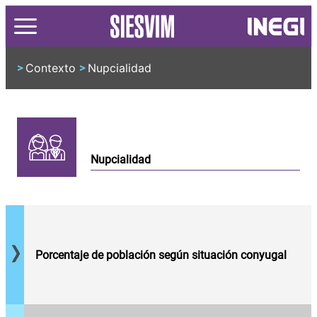
Contexto
Nupcialidad
>
>
Nupcialidad
Situación
conyugal
de
mujeres y
hombres
Porcentaje de población según situación conyugal
de 12
años y
Edad
más por
promedio
periodo de
a la que
referencia.